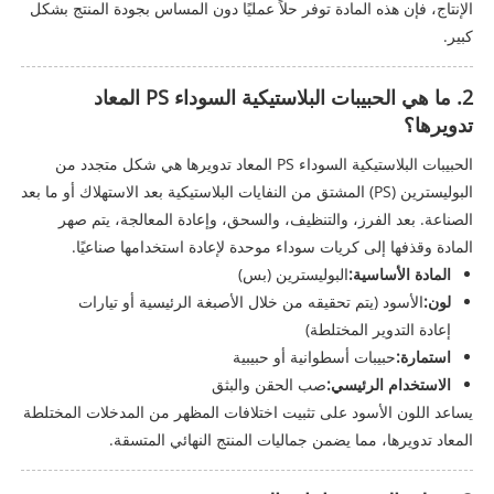
الإنتاج، فإن هذه المادة توفر حلاً عمليًا دون المساس بجودة المنتج بشكل
كبير.
2. ما هي الحبيبات البلاستيكية السوداء PS المعاد
تدويرها؟
الحبيبات البلاستيكية السوداء PS المعاد تدويرها هي شكل متجدد من
البوليسترين (PS) المشتق من النفايات البلاستيكية بعد الاستهلاك أو ما بعد
الصناعة. بعد الفرز، والتنظيف، والسحق، وإعادة المعالجة، يتم صهر
المادة وقذفها إلى كريات سوداء موحدة لإعادة استخدامها صناعيًا.
المادة الأساسية:
البوليسترين (بس)
لون:
الأسود (يتم تحقيقه من خلال الأصبغة الرئيسية أو تيارات
إعادة التدوير المختلطة)
استمارة:
حبيبات أسطوانية أو حبيبية
الاستخدام الرئيسي:
صب الحقن والبثق
يساعد اللون الأسود على تثبيت اختلافات المظهر من المدخلات المختلطة
المعاد تدويرها، مما يضمن جماليات المنتج النهائي المتسقة.