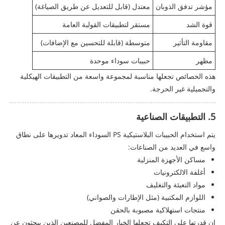
مؤشر تدفق الذوبان
معتدل (قابل للتعديل عن طريق الصياغة)
قوة الشد
مستقر لتطبيقات القولبة العامة
مقاومة التأثير
متوسطة (قابلة للتحسين مع الإضافات)
مظهر
حبيبات سوداء موحدة
هذه الخصائص تجعلها مناسبة لمجموعة واسعة من التطبيقات الهيكلية
والتجميلية غير الحرجة.
5. التطبيقات الصناعية
يتم استخدام الحبيبات البلاستيكية PS السوداء المعاد تدويرها على نطاق
واسع في العديد من الصناعات:
مساكن الأجهزة المنزلية
أغلفة الالكترونيات
مواد التعبئة والتغليف
اللوازم المكتبية (مثل الإطارات والصواني)
منتجات استهلاكية مصبوبة بالحقن
إن قدرتها على التكيف تجعلها الخيار المفضل للمصنعين الذين يبحثون عن