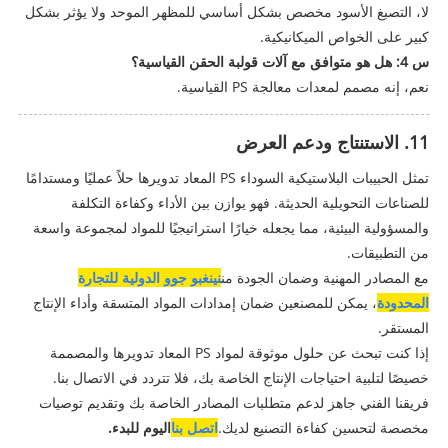
لا، التصبغ الأسود مخصص بشكل أساسي للمظهر الموحد ولا يؤثر بشكل
كبير على الخواص الميكانيكية.
س 4: هل هو متوافق مع آلات قولبة الحقن القياسية؟
نعم، إنه مصمم لمعدات معالجة PS القياسية.
11. الاستنتاج ودعم العرض
تمثل الحبيبات البلاستيكية السوداء PS المعاد تدويرها حلاً عمليًا ومستدامًا
للصناعات التحويلية الحديثة. فهو يوازن بين الأداء وكفاءة التكلفة
والمسؤولية البيئية، مما يجعله خيارًا استراتيجيًا للمواد لمجموعة واسعة
من التطبيقات.
مع المصادر المهنية وضمان الجودة من
نينغبو جوو الدولية للتجارة
المحدودة
، يمكن للمصنعين ضمان إمدادات المواد المتسقة وأداء الإنتاج
المستقر.
إذا كنت تبحث عن حلول موثوقة لمواد PS المعاد تدويرها والمصممة
خصيصًا لتلبية احتياجات الإنتاج الخاصة بك، فلا تتردد في الاتصال بنا.
فريقنا الفني جاهز لدعم متطلبات المصادر الخاصة بك وتقديم توصيات
مخصصة لتحسين كفاءة التصنيع لديك.
اتصل بنا
اليوم للبدء.