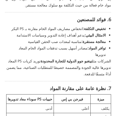
مواد خام فعالة من حيث التكلفة مع سلوك معالجة مستقر.
6. فوائد للمصنعين
تخفيض التكلفة:
انخفاض مصاريف المواد الخام مقارنة بـ PS البكر
الامتثال البيئي:
يدعم أهداف إعادة التدوير وسياسات الاستدامة
معالجة مستقرة:
مناسبة لمعدات صب الحقن القياسية
توافر المواد:
مصادر أسهل بسبب تدفقات المواد الخام المعاد
تدويرها
الشركات مثل
نينغبو جوو الدولية للتجارة المحدودة
توريد كريات PS المعاد
تدويرها عالية الجودة والمصممة خصيصًا للمتطلبات الصناعية، مما يضمن
أداءً متسقًا للدفعة.
7. نظرة عامة على مقارنة المواد
ميزة
فيرجن بي إس
حبيبات PS سوداء معاد تدويرها
يكلف
أعلى
أدنى