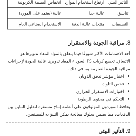
التأثير البيئي
ارتفاع استخدام الموارد
انخفاض البصمة الكربونية
تناسق
عالية جدا
عالية (يعتمد على المورد)
التطبيقات
منتجات عالية الدقة
الاستخدام الصناعي العام
8. مراقبة الجودة والاستقرار
أحد الاهتمامات الأكثر شيوعًا فيما يتعلق بالمواد المعاد تدويرها هو
الاتساق. تخضع كريات PS السوداء المعاد تدويرها عالية الجودة لإجراءات
مراقبة الجودة الصارمة بما في ذلك:
اختبار مؤشر تدفق الذوبان
فحص التلوث
اختبارات الاستقرار الحراري
التحكم في محتوى الرطوبة
يحافظ الموردون الموثوقون على أنظمة إنتاج مستقرة لتقليل التباين بين
الدفعات، مما يضمن سلوك معالجة يمكن التنبؤ به للمصنعين.
9. التأثير البيئي