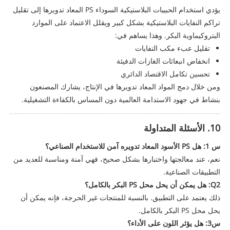
يؤدي استخدام الحبيبات البلاستيكية السوداء PS المعاد تدويرها إلى تقليل
تراكم النفايات البلاستيكية بشكل كبير ويقلل الاعتماد على الموارد
البتروكيماوية البكر. وهذا يساهم في:
تقليل عبء مكب النفايات
انخفاض انبعاثات الغازات الدفيئة
تحسين تكامل الاقتصاد الدائري
ومن خلال دمج المواد المعاد تدويرها في الإنتاج، يشارك المصنعون
بنشاط في جهود الاستدامة العالمية دون المساس بالكفاءة التشغيلية.
10. الأسئلة المتداولة
س 1: هل PS الأسود المعاد تدويره آمن للاستخدام الصناعي؟
نعم، عند معالجتها واختبارها بشكل صحيح، فهي آمنة ومناسبة للعديد من
التطبيقات الصناعية.
Q2: هل يمكن أن يحل محل PS البكر بالكامل؟
ذلك يعتمد على التطبيق. بالنسبة للمنتجات غير الحرجة، فإنه يمكن أن
يحل محل PS البكر بالكامل.
س3: هل يؤثر اللون على الأداء؟