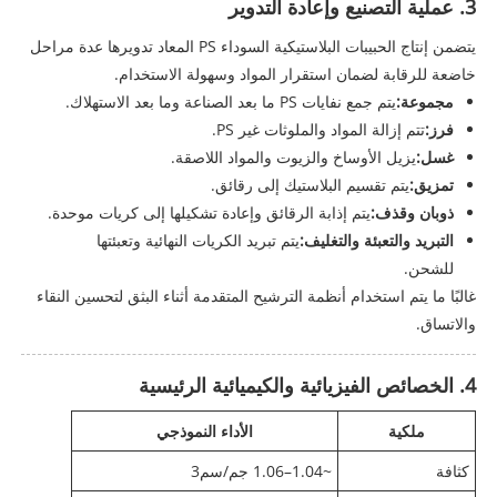
3. عملية التصنيع وإعادة التدوير
يتضمن إنتاج الحبيبات البلاستيكية السوداء PS المعاد تدويرها عدة مراحل
خاضعة للرقابة لضمان استقرار المواد وسهولة الاستخدام.
مجموعة:
يتم جمع نفايات PS ما بعد الصناعة وما بعد الاستهلاك.
فرز:
تتم إزالة المواد والملوثات غير PS.
غسل:
يزيل الأوساخ والزيوت والمواد اللاصقة.
تمزيق:
يتم تقسيم البلاستيك إلى رقائق.
ذوبان وقذف:
يتم إذابة الرقائق وإعادة تشكيلها إلى كريات موحدة.
التبريد والتعبئة والتغليف:
يتم تبريد الكريات النهائية وتعبئتها
للشحن.
غالبًا ما يتم استخدام أنظمة الترشيح المتقدمة أثناء البثق لتحسين النقاء
والاتساق.
4. الخصائص الفيزيائية والكيميائية الرئيسية
ملكية
الأداء النموذجي
كثافة
~1.04–1.06 جم/سم3