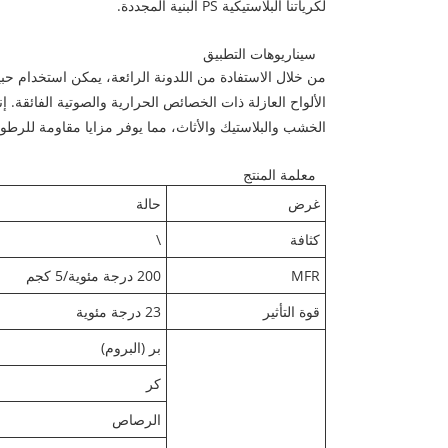
لكرياتنا البلاستيكية PS البنية المجددة.
سيناريوهات التطبيق
الألواح العازلة ذات الخصائص الحرارية والصوتية الفائقة. إ
الخشب والبلاستيك والأثاث، مما يوفر مزايا مقاومة للرطوبة 
معلمة المنتج
غرض
حالة
كثافة
\
MFR
200 درجة مئوية/5 كجم
قوة التأثير
23 درجة مئوية
بر (البروم)
كر
الرصاص