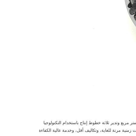
ست شركة Ningbo JUWU International Trading Co., Ltd. في عام 2001 وتقع في Ningbo، Zhejiang، وتغطي مساحة 5000 متر مربع وتدير ثلاثة خطوط إنتاج باستخدام التكنولوجيا
م الإنتاج المرتفع هذا إلى فترات زمنية مرنة للغاية، وتكاليف أقل، وخدمة عالية الكفاءة