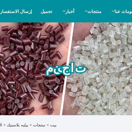
ومات عنا
منتجات
أخبار
تحميل
إرسال الاستفسار
منتجات
بيت
>
منتجات
>
بيليه بلاستيك
>
ال