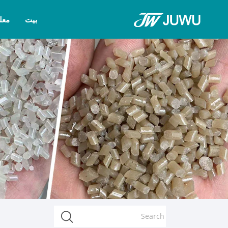
بيت
معل