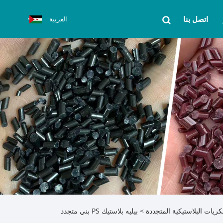
اتصل بنا
العربية
كريات البلاستيكية المتجددة
> بيليه بلاستيك PS بني متجدد