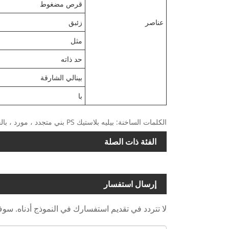
قرص مضغوط
عناصر
زئبق
مثل
حد ذاته
بينالي الشارقة
با
الكلمات الساخنة: بيليه بلاستيك PS بني متجدد ، مورد ، بالجملة
الفئة ذات الصلة
إرسال استفسار
لا تتردد في تقديم استفسارك في النموذج أدناه. سوف نقوم