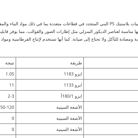
من خلال الاستفادة من اللدونة الرائعة، يمكن استخدام حبيبات بلاستيك PS البني المتجدد في قطاعات متعد
نها مناسبة لعناصر الديكور المنزلي مثل إطارات الصور والقوالب، مما يوفر قابلية
ومضادة للتآكل ولا تحتاج إلى صيانة. كما أنها تستخدم لإنتاج القرطاسية ومواد الت
طريقة
نتيجة
ايزو 1183
1.05
ايزو 1133
11
ايزو 180/1أ
2-3
الأشعة السينية
50-120
الأشعة السينية
0
الأشعة السينية
0